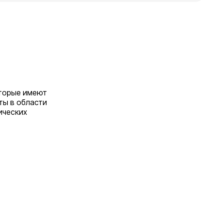
оторые имеют
ты в области
ических