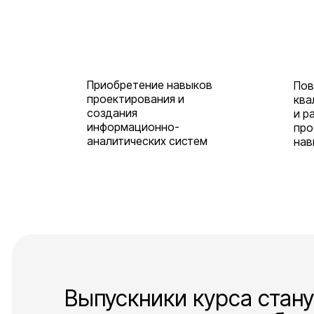
Приобретение навыков
По
проектирования и
ква
создания
и р
информационно-
про
аналитических систем
нав
Выпускники курса стан