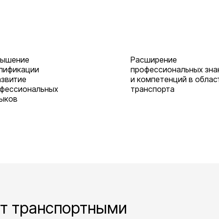
вышение
Расширение
лификации
профессиональных зна
азвитие
и компетенций в облас
фессиональных
транспорта
ыков
ут транспортными