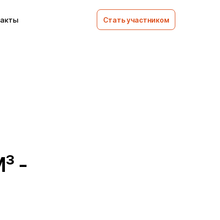
такты
Стать участником
³ -